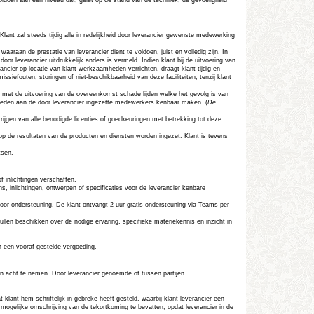
ant zal steeds tijdig alle in redelijkheid door leverancier gewenste medewerking
araan de prestatie van leverancier dient te voldoen, juist en volledig zijn. In
or leverancier uitdrukkelijk anders is vermeld. Indien klant bij de uitvoering van
cier op locatie van klant werkzaamheden verrichten, draagt klant tijdig en
siefouten, storingen of niet-beschikbaarheid van deze faciliteiten, tenzij klant
nd met de uitvoering van de overeenkomst schade lijden welke het gevolg is van
aamheden aan de door leverancier ingezette medewerkers kenbaar maken. (
De
rijgen van alle benodigde licenties of goedkeuringen met betrekking tot deze
rop de resultaten van de producten en diensten worden ingezet. Klant is tevens
tsen.
f inlichtingen verschaffen.
ns, inlichtingen, ontwerpen of specificaties voor de leverancier kenbare
voor ondersteuning. De klant ontvangt 2 uur gratis ondersteuning via Teams per
len beschikken over de nodige ervaring, specifieke materiekennis en inzicht in
n een vooraf gestelde vergoeding.
 in acht te nemen. Door leverancier genoemde of tussen partijen
 klant hem schriftelijk in gebreke heeft gesteld, waarbij klant leverancier een
d mogelijke omschrijving van de tekortkoming te bevatten, opdat leverancier in de