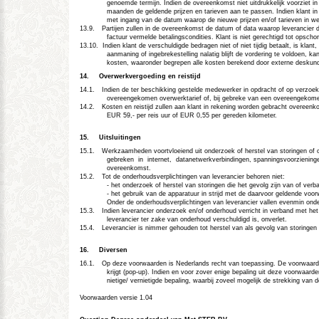
genoemde termijn. Indien de overeenkomst niet uitdrukkelijk voorziet in 
maanden de geldende prijzen en tarieven aan te passen. Indien klant in
met ingang van de datum waarop de nieuwe prijzen en/of tarieven in we
13.9.
Partijen zullen in de overeenkomst de datum of data waarop leverancier
factuur vermelde betalingscondities. Klant is niet gerechtigd tot opsch
13.10.
Indien klant de verschuldigde bedragen niet of niet tijdig betaalt, is kl
aanmaning of ingebrekestelling nalatig blijft de vordering te voldoen, k
kosten, waaronder begrepen alle kosten berekend door externe deskundig
14.
Overwerkvergoeding en reistijd
14.1.
Indien de ter beschikking gestelde medewerker in opdracht of op verzoek 
overeengekomen overwerktarief of, bij gebreke van een overeengekomen o
14.2.
Kosten en reistijd zullen aan klant in rekening worden gebracht overeenk
EUR 59,- per reis uur of EUR 0,55 per gereden kilometer.
15.
Uitsluitingen
15.1.
Werkzaamheden voortvloeiend uit onderzoek of herstel van storingen of o
gebreken
in
internet,
datanetwerkverbindingen, spanningsvoorzieninge
overeenkomst.
15.2.
Tot de onderhoudsverplichtingen van leverancier behoren niet:
- het onderzoek of herstel van storingen die het gevolg zijn van of ve
- het gebruik van de apparatuur in strijd met de daarvoor geldende voor
Onder de onderhoudsverplichtingen van leverancier vallen evenmin onde
15.3.
Indien leverancier onderzoek en/of onderhoud verricht in verband met het
leverancier ter zake van onderhoud verschuldigd is, onverlet.
15.4.
Leverancier is nimmer gehouden tot herstel van als gevolg van storinge
16.
Diversen
16.1.
Op deze voorwaarden is Nederlands recht van toepassing. De voorwaarde
krijgt (pop-up). Indien en voor zover enige bepaling uit deze voorwaard
nietige/ vernietigde bepaling, waarbij zoveel mogelijk de strekking van 
Voorwaarden versie 1.04