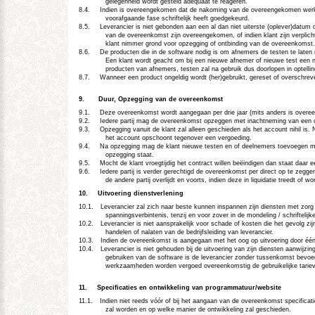
gelegenheid wordt gesteld adequaat te reageren.
8.4.
Indien is overeengekomen dat de nakoming van de overeengekomen werkzaa
voorafgaande fase schriftelijk heeft goedgekeurd.
8.5.
Leverancier is niet gebonden aan een al dan niet uiterste (oplever)datum 
van de overeenkomst zijn overeengekomen, of indien klant zijn verplichti
klant nimmer grond voor opzegging of ontbinding van de overeenkomst.
8.6.
De producten die in de software nodig is om afnemers de testen te laten 
Een klant wordt geacht om bij een nieuwe afnemer of nieuwe test een n
producten van afnemers, testen zal na gebruik dus doorlopen in optellin
8.7.
Wanneer een product ongeldig wordt (her)gebruikt, gereset of overschrev
9.
Duur, Opzegging van de overeenkomst
9.1.
Deze overeenkomst wordt aangegaan per drie jaar (mits anders is overee
9.2.
Iedere partij mag de overeenkomst opzeggen met inachtneming van een op
9.3.
Opzegging vanuit de klant zal alleen geschieden als het account nihil is
het account opschoont tegenover een vergoeding.
9.4.
Na opzegging mag de klant nieuwe testen en of deelnemers toevoegen me
opzegging staat.
9.5.
Mocht de klant vroegtijdig het contract willen beëindigen dan staat daar 
9.6.
Iedere partij is verder gerechtigd de overeenkomst per direct op te zegge
de andere partij overlijdt en voorts, indien deze in liquidatie treedt of
10.
Uitvoering dienstverlening
10.1.
Leverancier zal zich naar beste kunnen inspannen zijn diensten met zorg 
spanningsverbintenis, tenzij en voor zover in de mondeling / schriftel
10.2.
Leverancier is niet aansprakelijk voor schade of kosten die het gevolg zij
handelen of nalaten van de bedrijfsleiding van leverancier.
10.3.
Indien de overeenkomst is aangegaan met het oog op uitvoering door één 
10.4.
Leverancier is niet gehouden bij de uitvoering van zijn diensten aanwijzin
gebruiken van de software is de leverancier zonder tussenkomst bevoegd 
werkzaamheden worden vergoed overeenkomstig de gebruikelijke tarieve
11.
Specificaties en ontwikkeling van programmatuur/website
11.1.
Indien niet reeds vóór of bij het aangaan van de overeenkomst specificat
zal worden en op welke manier de ontwikkeling zal geschieden.