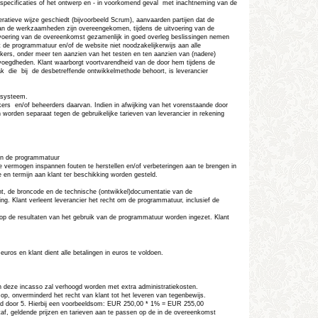
pecificaties of het ontwerp en - in voorkomend geval  met inachtneming van de
atieve wijze geschiedt (bijvoorbeeld Scrum), aanvaarden partijen dat de
g van de werkzaamheden zijn overeengekomen, tijdens de uitvoering van de
tvoering van de overeenkomst gezamenlijk in goed overleg beslissingen nemen
at de programmatuur en/of de website niet noodzakelijkerwijs aan alle
ikers, onder meer ten aanzien van het testen en ten aanzien van (nadere)
voegdheden. Klant waarborgt voortvarendheid van de door hem tijdens de
ak
die
bij
de desbetreffende ontwikkelmethode behoort, is leverancier
 systeem.
kers
en/of beheerders daarvan. Indien in afwijking van het vorenstaande door
rden separaat tegen de gebruikelijke tarieven van leverancier in rekening
 in de programmatuur
e vermogen inspannen fouten te herstellen en/of verbeteringen aan te brengen in
e en termijn aan klant ter beschikking worden gesteld.
 acht, de broncode en de technische (ontwikkel)documentatie van de
ing. Klant verleent leverancier het recht om de programmatuur, inclusief de
rop de resultaten van het gebruik van de programmatuur worden ingezet. Klant
os en klant dient alle betalingen in euros te voldoen.
 van deze incasso zal verhoogd worden met extra administratiekosten.
 op, onverminderd het recht van klant tot het leveren van tegenbewijs.
elend door 5. Hierbij een voorbeeldsom: EUR 250,00 * 1% = EUR 255,00
staf, geldende prijzen en tarieven aan te passen op de in de overeenkomst