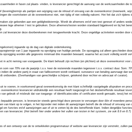
mheden in fasen zal plaats- vinden, is leverancier gerechtigd de aanvang van de werkzaamheden die tot ee
of (levering)termijn als partijen een wijziging van de inhoud of omvang van de overeenkomst (meerwerk, wijzi
ngen die voortvloeien uit de overeenkomst niet, niet tijdig of niet volledig nakomt. Het feit dat zich tijde
maken zijn gebonden aan een geldigheidstermijn. Wordt de afnemers en/of een test gereset of anders wederom 
ieuwe lege afnemer / test te gebruiken. Deze afnemers/testen worden standaard bijgeleverd en bij het ber
g.
en zal leverancier deze doorberekenen met terugwerkende kracht. Deze ongeldige activiteiten worden door d
ngekomen) ingaande op de dag van digitale ondertekening.
zegtermijn van 1 jaar ingaande na opvolging van huidige periode. De opzegging zal alleen geschieden door
. Na opzegging worden alle gegevens minimaal drie maanden bewaard, waarna het account volledig wordt verwi
t in acht neming van voorgaande. De klant behoudt zijn rechten (en plichten) uit deze overeenkomst voor
een som van 70% van de jaarprijs t.o.v. keer de resterende maanden tegenover t.o.v. contract duur. Som: 70%
n indien de andere partij in staat van faillissement wordt verklaard, surseance van betaling aanvraagt dan
 wordt ontbonden. (Overhandigen van gerechtelijke schrijven, getekend door rechter en advocaat of curator).
uit te voeren, in voorkomend geval overeenkomstig de met klant schriftelijk vastgelegde afspraken en proce
ijke overeenkomst leverancier uitdrukkelijk een resultaat heeft toegezegd en het desbetreffende resultaat t
n van gebruik of misbruik dat van toegangs- of identificatiecodes of certificaten wordt gemaakt, tenzij het 
bepaalde persoon, is leverancier steeds gerechtigd deze persoon te vervangen door één of meerdere persone
gen van klant op te volgen, in het bijzonder niet indien dit aanwijzingen betreft die de inhoud of omvang van
om functies en/of aanwijzingen aan of uit te zetten bij de des betreffende klant. Indien dergelijke functi
n van leverancier. (
Het betreft hier onder andere het vullen van testen in het systeem, zie ook 8.6 en 8.7
)
ies of een ontwerp van de te ontwikkelen programmatuur of website aan leverancier zijn verstrekt, zullen pa