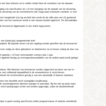
n fase behoren uit te stellen totdat klant de resultaten van de daaraan
ging van specificaties etc.) of een wijziging van de aanpak van de uitvoering
ns de uitvoering van de overeenkomst (de vraag naar) meerwerk voordoet, is voor
hergebruikt (zie log archief) dan wordt dit als teller plus een (1) gerekend.
eiken van het maximum wordt er een nieuwe bundel ingekocht. De afzonderlijke
e leverancier bijgehouden in een online logsysteem.
 een (
hardcopy
) aangetekende brief.
jderd. Bij lopende testen zal een regeling worden getroffen dat de leverancier
 zover nodig om deze gebruikers en deelnemers na te komen zolang de duur van
 jaarprijs x 12 keer restmaanden contract plus 1 jaar.
 wel algeheel beslag op vermogensbestanddelen van de andere partij wordt gelegd,
dures. Alle diensten van leverancier worden uitgevoerd op basis van een in-
evens met voldoende bepaaldheid in de overeenkomst is omschreven.
misbruik het rechtstreekse gevolg is van een opzettelijk of bewust roekeloos
n met dezelfde en/of soortgelijke kwalificaties.
 de overeengekomen diensten wijzigen of aanvullen. Bij het niet op juiste wijze
es en/of aanwijzingen echter wel worden opgevolgd, zullen de desbetreffende
rtijen in goed overleg specificeren welke programmatuur of website ontwikkeld