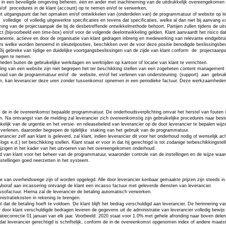
 in een beveiligde omgeving beheren, één en ander met inachtneming van de uitdrukkelijk overeengekomen s
/of
procedures in de klant (account) op te nemen en/of te verwerken.
et uitgangspunt dat het opmaken en/of ontwikkelen van (onderdelen van) de programmatuur of website op iter
volledige
of volledig uitgewerkte specificaties en tevens dat specificaties, welke al dan niet bij aanvan
g van de projectaanpak die bij de desbetreffende ontwikkelmethode behoort. Partijen zullen tijdens de ui
t (bijvoorbeeld een time-box) en/of voor de volgende deelontwikkeling gelden. Klant aanvaardt het risico d
manente, actieve en door de organisatie van klant gedragen inbreng en medewerking van relevante eindgebru
rs welke worden benoemd in sleutelposities, beschikken over de voor deze positie benodigde beslissingsbe
j gebreke van tijdige en duidelijke voortgangsbeslissingen van de zijde van klant conform
de
projectaanp
ingen te nemen.
eden buiten de gebruikelijke werkdagen en werktijden op kantoor of locatie van klant te verrichten.
eling van een website zijn niet begrepen het ter beschikking stellen van een zogeheten content management
erhoud van de programmatuur en/of
de
website, en/of het verlenen van ondersteuning
(support)
aan
gebrui
n, kan leverancier deze uren zonder tussenkomst opnemen in een periodieke factuur. Deze werkzaamheden wo
ot de in de overeenkomst bepaalde programmatuur. De onderhoudsverplichting omvat het herstel van fouten
n. Na ontvangst van de melding zal leverancier zich overeenkomstig zijn gebruikelijke procedures naar best
elijk van de urgentie en het versie- en releasebeleid van leverancier op de door leverancier te bepalen wijz
verlenen, daaronder begrepen de tijdelijke
staking van het gebruik van de programmatuur.
rancier zelf aan klant is geleverd, zal klant, indien leverancier dit voor het onderhoud nodig of wenselijk
e.d.) ter beschikking stellen. Klant staat er voor in dat hij gerechtigd is tot zodanige terbeschikkingstell
ijzigen in het kader van het uitvoeren van het overeengekomen onderhoud.
eid van klant voor het beheer van de programmatuur, waaronder controle van de instellingen en de wijze waa
nstellingen goed neerzetten in het systeem.
 van overheidswege zijn of worden opgelegd. Alle door leverancier kenbaar gemaakte prijzen zijn steeds in eur
Vooraf aan incassering ontvangt de klant een incasso factuur met geleverde diensten van leverancier.
ssofactuur. Hierna zal de leverancier de betaling automatisch verwerken.
istratiekosten in rekening te brengen.
t dat de betaling hoeft te voldoen. De klant blijft het bedrag verschuldigd aan leverancier. De herinnering
r door klant verschuldigde bedragen leveren de gegevens uit de administratie van leverancier volledig bewijs
latiecorrectie 01 januari van elk jaar. Voorbeeld: 2020 staat voor 1.0% met gehele afronding naar boven d
dt dat leverancier gerechtigd is schriftelijk, conform de in de overeenkomst opgenomen index of andere maat