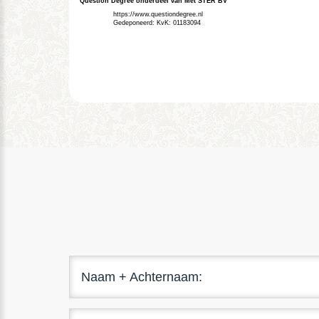
Question Degree onderdeel van Met STER BV
https://www.questiondegree.nl
Gedeponeerd: KvK: 01183094
Naam + Achternaam: