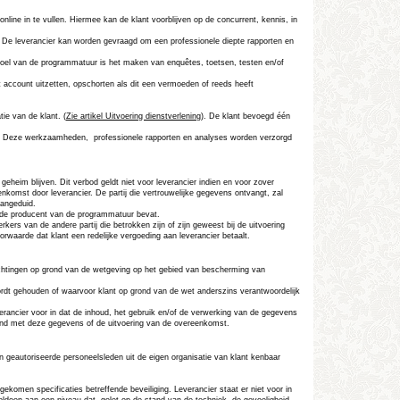
nline in te vullen. Hiermee kan de klant voorblijven op de concurrent, kennis, in
n. De leverancier kan worden gevraagd om een professionele diepte rapporten en
 doel van de programmatuur is het maken van enquêtes, toetsen, testen en/of
t account uitzetten, opschorten als dit een vermoeden of reeds heeft
ie van de klant. (
Zie artikel
Uitvoering dienstverlening
). De klant bevoegd één
.
Deze werkzaamheden,
professionele rapporten en analyses worden verzorgd
geheim blijven. Dit verbod geldt niet voor leverancier indien en voor zover
nkomst door leverancier. De partij die vertrouwelijke gegevens ontvangt, zal
aangeduid.
of de producent van de programmatuur bevat.
ers van de andere partij die betrokken zijn of zijn geweest bij de uitvoering
waarde dat klant een redelijke vergoeding aan leverancier betaalt.
rplichtingen op grond van de wetgeving op het gebied van bescherming van
ordt gehouden of waarvoor klant op grond van de wet anderszins verantwoordelijk
verancier voor in dat de inhoud, het gebruik en/of de verwerking van de gegevens
rband met deze gegevens of de uitvoering van de overeenkomst.
an geautoriseerde personeelsleden uit de eigen organisatie van klant kenbaar
ekomen specificaties betreffende beveiliging. Leverancier staat er niet voor in
voldoen aan een niveau dat, gelet op de stand van de techniek, de gevoeligheid