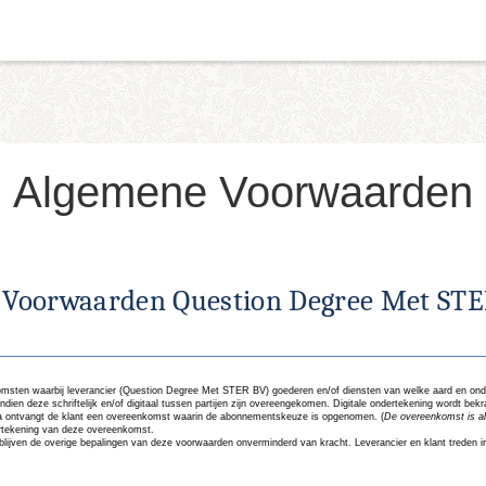
Algemene Voorwaarden
Voorwaarden Question Degree Met ST
omsten waarbij leverancier (Question Degree Met STER BV) goederen en/of diensten van welke aard en onde
ndien deze schriftelijk en/of digitaal tussen partijen zijn overeengekomen. Digitale ondertekening wordt bek
na ontvangt de klant een overeenkomst waarin de abonnementskeuze is opgenomen. (
De overeenkomst is alti
ertekening van deze overeenkomst.
, blijven de overige bepalingen van deze voorwaarden onverminderd van kracht. Leverancier en klant treden i