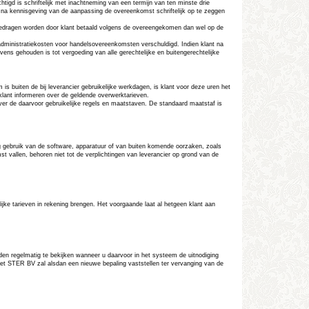
htigd is schriftelijk met inachtneming van een termijn van ten minste drie
n na kennisgeving van de aanpassing de overeenkomst schriftelijk op te zeggen
 bedragen worden door klant betaald volgens de overeengekomen dan wel op de
us administratiekosten voor handelsovereenkomsten verschuldigd. Indien klant na
evens gehouden is tot vergoeding van alle gerechtelijke en buitengerechtelijke
 buiten de bij leverancier gebruikelijke werkdagen, is klant voor deze uren het
klant informeren over de geldende overwerktarieven.
over de daarvoor gebruikelijke regels en maatstaven. De standaard maatstaf is
ig gebruik van de software, apparatuur of van buiten komende oorzaken, zoals
vallen, behoren niet tot de verplichtingen van leverancier op grond van de
ijke tarieven in rekening brengen. Het voorgaande laat al hetgeen klant aan
n regelmatig te bekijken wanneer u daarvoor in het systeem de uitnodiging
. Met STER BV zal alsdan een nieuwe bepaling vaststellen ter vervanging van de