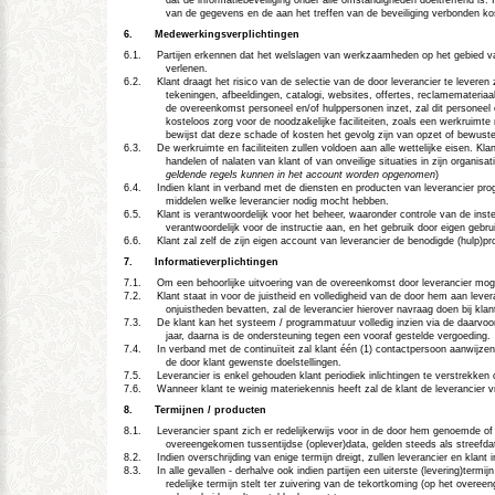
van de gegevens en de aan het treffen van de beveiliging verbonden kost
6.
Medewerkingsverplichtingen
6.1.
Partijen erkennen dat het welslagen van werkzaamheden op het gebied van 
verlenen.
6.2.
Klant draagt het risico van de selectie van de door leverancier te leveren
tekeningen, afbeeldingen, catalogi, websites, offertes, reclamemateriaal
de overeenkomst personeel en/of hulppersonen inzet, zal dit personeel 
kosteloos zorg voor de noodzakelijke faciliteiten, zoals een werkruimte 
bewijst dat deze schade of kosten het gevolg zijn van opzet of bewuste 
6.3.
De werkruimte en faciliteiten zullen voldoen aan alle wettelijke eisen. 
handelen of nalaten van klant of van onveilige situaties in zijn organ
geldende regels kunnen in het account worden opgenomen
)
6.4.
Indien klant in verband met de diensten en producten van leverancier prog
middelen welke leverancier nodig mocht hebben.
6.5.
Klant is verantwoordelijk voor het beheer, waaronder controle van de inst
verantwoordelijk voor de instructie aan, en het gebruik door eigen gebru
6.6.
Klant zal zelf de zijn eigen account van leverancier de benodigde (hulp)p
7.
Informatieverplichtingen
7.1.
Om een behoorlijke uitvoering van de overeenkomst door leverancier mogelij
7.2.
Klant staat in voor de juistheid en volledigheid van de door hem aan lever
onjuistheden bevatten, zal de leverancier hierover navraag doen bij klan
7.3.
De klant kan het systeem / programmatuur volledig inzien via de daarvoor
jaar, daarna is de ondersteuning tegen een vooraf gestelde vergoeding.
7.4.
In verband met de continuïteit zal klant
één
(1) contactpersoon aanwijzen 
de door klant gewenste doelstellingen.
7.5.
Leverancier is enkel gehouden klant periodiek inlichtingen te verstrekk
7.6.
Wanneer klant te weinig materiekennis heeft zal de klant de leverancier
8.
Termijnen / producten
8.1.
Leverancier spant zich er redelijkerwijs voor in de door hem genoemde of 
overeengekomen tussentijdse (oplever)data, gelden steeds als streefdata
8.2.
Indien overschrijding van enige termijn dreigt, zullen leverancier en klan
8.3.
In alle gevallen - derhalve ook indien partijen een uiterste (levering)term
redelijke termijn stelt ter zuivering van de tekortkoming (op het overee