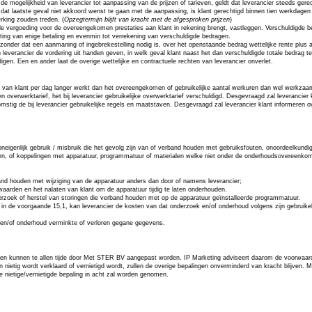
de mogelijkheid van leverancier tot aanpassing van de prijzen of tarieven, geldt dat leverancier steeds gerec
 dat laatste geval niet akkoord wenst te gaan met de aanpassing, is klant gerechtigd binnen tien werkdage
rking zouden treden. (
Opzegtermijn blijft van kracht met de afgesproken prijzen
)
 de vergoeding voor de overeengekomen prestaties aan klant in rekening brengt, vastleggen. Verschuldigde
orting van enige betaling en evenmin tot verrekening van verschuldigde bedragen.
ant, zonder dat een aanmaning of ingebrekestelling nodig is, over het openstaande bedrag wettelijke rente pl
an leverancier de vordering uit handen geven, in welk geval klant naast het dan verschuldigde totale bedrag t
en. Een en ander laat de overige wettelijke en contractuele rechten van leverancier onverlet.
van klant per dag langer werkt dan het overeengekomen of gebruikelijke aantal werkuren dan wel werkzaam is
verwerktarief, het bij leverancier gebruikelijke overwerktarief verschuldigd. Desgevraagd zal leverancier 
omstig de bij leverancier gebruikelijke regels en maatstaven. Desgevraagd zal leverancier klant informeren 
neigenlijk gebruik / misbruik die het gevolg zijn van of verband houden met gebruiksfouten, onoordeelkund
n, of koppelingen met apparatuur, programmatuur of materialen welke niet onder de onderhoudsovereenkomst 
rband houden met wijziging van de apparatuur anders dan door of namens leverancier;
waarden en het nalaten van klant om de apparatuur tijdig te laten onderhouden.
rzoek of herstel van storingen die verband houden met op de apparatuur geïnstalleerde programmatuur.
 in de voorgaande 15,1, kan leverancier de kosten van dat onderzoek en/of onderhoud volgens zijn gebruikel
n en/of onderhoud verminkte of verloren gegane gegevens.
n kunnen te allen tijde door Met STER BV aangepast worden. IP Marketing adviseert daarom de voorwaarde
en nietig wordt verklaard of vernietigd wordt, zullen de overige bepalingen onverminderd van kracht blijven
de nietige/vernietigde bepaling in acht zal worden genomen.