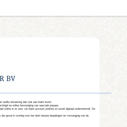
ER BV
r welke benaming dan ook aan klant levert.
rachtigd na online bevestiging van speciale
popups
.
jd online in te zien, zie klant account (online) en wordt digitaal ondertekend
). De
n dat geval in overleg met het doel nieuwe bepalingen ter vervanging van de