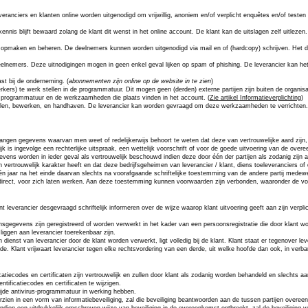
anciers en klanten online worden uitgenodigd om vrijwillig, anoniem en/of verplicht enquêtes en/of testen o
nis blijft bewaard zolang de klant dit wenst in het online account. De klant kan de uitslagen zelf uitleze
n opmaken en beheren. De deelnemers kunnen worden uitgenodigd via mail en of (
hardcopy
) schrijven. Het
 deelnemers. Deze uitnodigingen mogen in geen enkel geval lijken op spam of
phishing
. De leverancier kan he
st bij de onderneming. (
abonnementen zijn online op de website in te zien
)
ers) te werk stellen in de programmatuur. Dit mogen geen (derden) externe partijen zijn buiten de organisat
de programmatuur en de werkzaamheden die plaats vinden in het account.
(
Zie artikel
Informatieverplichting
)
ullen, bewerken, en handhaven. De leverancier kan worden gevraagd om deze werkzaamheden te verrichten
tvangen gegevens waarvan men weet of redelijkerwijs behoort te weten dat deze van vertrouwelijke aard zijn, 
is ingevolge een rechterlijke uitspraak, een wettelijk voorschrift of voor de goede uitvoering van de overee
evens worden in ieder geval als vertrouwelijk beschouwd indien deze door één der partijen als zodanig zijn 
vertrouwelijk karakter heeft en dat deze bedrijfsgeheimen van leverancier / klant, diens toeleveranciers 
n jaar na het einde daarvan slechts na voorafgaande schriftelijke toestemming van de andere partij medewerk
direct, voor zich laten werken. Aan deze toestemming kunnen voorwaarden zijn verbonden, waaronder de voor
ant leverancier desgevraagd schriftelijk informeren over de wijze waarop klant uitvoering geeft aan zijn ve
nsgegevens zijn geregistreerd of worden verwerkt in het kader van een persoonsregistratie die door klant w
 liggen aan leverancier toerekenbaar zijn.
enst van leverancier door de klant worden verwerkt, ligt volledig bij de klant. Klant staat er tegenover le
de. Klant vrijwaart leverancier tegen elke rechtsvordering van een derde, uit welke hoofde dan ook, in ve
catiecodes en certificaten zijn vertrouwelijk en zullen door klant als zodanig worden behandeld en slechts a
ificatiecodes en certificaten te wijzigen.
tijde antivirus-programmatuur in werking hebben.
ien in een vorm van informatiebeveiliging, zal die beveiliging beantwoorden aan de tussen partijen overeeng
 Indien een uitdrukkelijk omschreven wijze van beveiliging in de overeenkomst ontbreekt, zal de beveiliging 