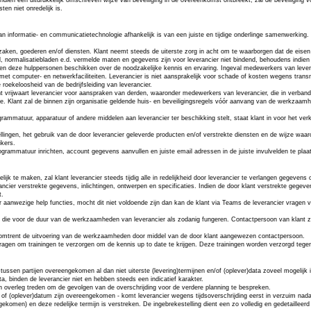
en niet onredelijk is.
informatie- en communicatietechnologie afhankelijk is van een juiste en tijdige onderlinge samenwerking. Kl
 zaken, goederen en/of diensten. Klant neemt steeds de uiterste zorg in acht om te waarborgen dat de eisen wa
, normalisatiebladen e.d. vermelde maten en gegevens zijn voor leverancier niet bindend, behoudens indien do
en deze hulppersonen beschikken over de noodzakelijke kennis en ervaring. Ingeval medewerkers van leveran
met computer- en netwerkfaciliteiten. Leverancier is niet aansprakelijk voor schade of kosten wegens transmis
roekeloosheid van de bedrijfsleiding van leverancier.
Klant vrijwaart leverancier voor aanspraken van derden, waaronder medewerkers van leverancier, die in verba
isatie. Klant zal de binnen zijn organisatie geldende huis- en beveiligingsregels vóór aanvang van de werkz
rammatuur, apparatuur of andere middelen aan leverancier ter beschikking stelt, staat klant in voor het verk
ellingen, het gebruik van de door leverancier geleverde producten en/of verstrekte diensten en de wijze waa
ikers.
rogrammatuur inrichten, account gegevens aanvullen en juiste email adressen in de juiste invulvelden te plaa
k te maken, zal klant leverancier steeds tijdig alle in redelijkheid door leverancier te verlangen gegevens o
ancier verstrekte gegevens, inlichtingen, ontwerpen en specificaties. Indien de door klant verstrekte gegeve
t.
 aanwezige help functies, mocht dit niet voldoende zijn dan kan de klant via Teams de leverancier vragen 
die voor de duur van de werkzaamheden van leverancier als zodanig fungeren. Contactpersoon van klant zul
en omtrent de uitvoering van de werkzaamheden door middel van de door klant aangewezen contactpersoon.
 vragen om trainingen te verzorgen om de kennis up
to
date te krijgen. Deze trainingen worden verzorgd tege
tussen partijen overeengekomen al dan niet uiterste (levering)termijnen en/of (oplever)data zoveel mogelijk
, binden de leverancier niet en hebben steeds een indicatief karakter.
t in overleg treden om de gevolgen van de overschrijding voor de verdere planning te bespreken.
ijn of (oplever)datum zijn overeengekomen - komt leverancier wegens tijdsoverschrijding eerst in verzuim nadat
ngekomen) en deze redelijke termijn is verstreken. De ingebrekestelling dient een zo volledig en gedetailleer