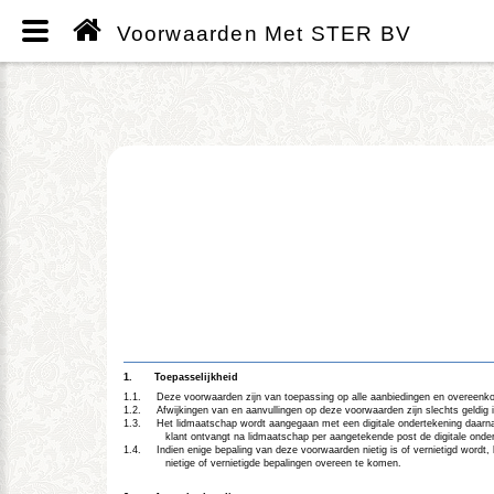
Voorwaarden Met STER BV
1.
Toepasselijkheid
1.1.
Deze voorwaarden zijn van toepassing op alle aanbiedingen en overeenk
1.2.
Afwijkingen van en aanvullingen op deze voorwaarden zijn slechts geldig i
1.3.
Het lidmaatschap wordt aangegaan met een digitale ondertekening daar
klant ontvangt na lidmaatschap per aangetekende post de digitale ond
1.4.
Indien enige bepaling van deze voorwaarden nietig is of vernietigd wordt
nietige of vernietigde bepalingen overeen te komen.