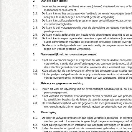
2.
Aangeboden dienst
2.1.
Leverancier verzorgt de dienst waarmee (nieuwe) medewerkers en / of lever
marktaandeel en in omzet.
2.2.
De klant kan na het ontvangen van feedback de kennis vastleggen deze ken
analyses te maken tegen een vooraf gestelde vergoeding.
2.3.
De klant kan zelfstandig in de programmatuur verschillende vraagsoorte
instructievaardigheden.
2.4.
De klant is zelf verantwoordelijk voor de uitnodiging en respons van de
plaatsgevonden.
2.5.
De klant maakt zelfstandig een keuze welk abonnement geschikt is en pa
2.6.
De klant kan in eigen organisatie meerdere super administrators (medewerk
super administrator waarmee de leverancier inhoudelijk spreekt over 
2.7.
De dienst is volledig onderbouwd om zelfstandig de programmatuur te v
tegen een vooraf gestelde vergoeding.
3.
Vertrouwelijkheid en overname personeel
3.1.
Klant en leverancier dragen er zorg voor dat alle van de andere partij on
verstrekking van de desbetreffende gegevens aan een derde noodzakelijk 
deze slechts gebruiken voor het doel waarvoor deze verstrekt zijn. Geg
3.2.
Klant erkent dat de van leverancier afkomstige programmatuur steeds een 
3.3.
Elk der partijen zal gedurende de looptijd van de overeenkomst evenals éé
van de overeenkomst, in dienst nemen dan wel anderszins, direct of in
4.
Privacy en gegevensverwerking
4.1.
Indien dit voor de uitvoering van de overeenkomst noodzakelijk is, zal kl
persoonsgegevens.
4.2.
Klant vrijwaart leverancier voor aanspraken van personen van wie persoo
is, tenzij klant bewijst dat de feiten die aan de aanspraak ten grondslag
4.3.
De verantwoordelijkheid voor de gegevens die met gebruikmaking van een di
niet onrechtmatig zijn en geen inbreuk maken op enig recht van een der
5.
Beveiliging
5.1.
De door of vanwege leverancier aan klant verstrekte toegangs- of identifi
worden gemaakt. Leverancier is gerechtigd toegewezen toegangs- of ident
5.2.
Klant zal zijn systemen en infrastructuur adequaat beveiligen en te allen 
5.3.
Indien leverancier op grond van de overeenkomst gehouden is tot het voorz
dat de informatiebeveiliging onder alle omstandigheden doeltreffend is.