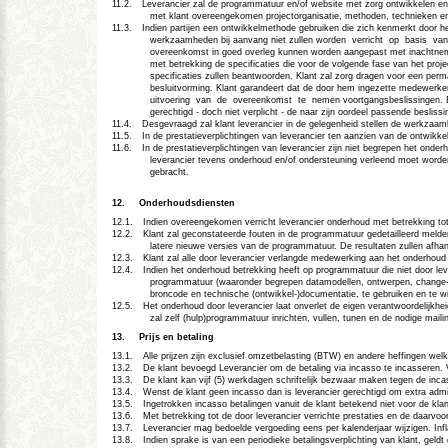
11.2.
Leverancier zal de programmatuur en/of website met zorg ontwikkelen en
met klant overeengekomen projectorganisatie, methoden, technieken en
11.3.
Indien partijen een ontwikkelmethode gebruiken die zich kenmerkt door h
werkzaamheden bij aanvang niet zullen worden
verricht
op
basis
van
overeenkomst in goed overleg kunnen worden aangepast met inachtnemin
met betrekking de specificaties die voor de volgende fase van het projec
specificaties zullen beantwoorden. Klant zal zorg dragen voor een per
besluitvorming. Klant garandeert dat de door hem ingezette medewerke
uitvoering
van
de
overeenkomst
te
nemen voortgangsbeslissingen. Bi
gerechtigd - doch niet verplicht - de naar zijn oordeel passende besliss
11.4.
Desgevraagd zal klant leverancier in de gelegenheid stellen de werkzaamh
11.5.
In de prestatieverplichtingen van leverancier ten aanzien van de ontwikk
11.6.
In de prestatieverplichtingen van leverancier zijn niet begrepen het ond
leverancier tevens onderhoud en/of ondersteuning verleend moet worde
gebracht.
12.
Onderhoudsdiensten
12.1.
Indien overeengekomen verricht leverancier onderhoud met betrekking t
12.2.
Klant zal geconstateerde fouten in de programmatuur gedetailleerd melde
latere nieuwe versies van de programmatuur. De resultaten zullen afhank
12.3.
Klant zal alle door leverancier verlangde medewerking aan het onderhoud 
12.4.
Indien het onderhoud betrekking heeft op programmatuur die niet door leve
programmatuur (waaronder begrepen datamodellen, ontwerpen, change-logs 
broncode en technische (ontwikkel-)documentatie, te gebruiken en te w
12.5.
Het onderhoud door leverancier laat onverlet de eigen verantwoordelijkh
zal zelf (hulp)programmatuur inrichten, vullen, tunen en de nodige maili
13.
Prijs en betaling
13.1.
Alle prijzen zijn exclusief omzetbelasting (BTW) en andere heffingen welke
13.2.
De klant bevoegd Leverancier om de betaling via incasso te incasseren. 
13.3.
De klant kan vijf (5) werkdagen schriftelijk bezwaar maken tegen de inca
13.4.
Wenst de klant geen incasso dan is leverancier gerechtigd om extra admin
13.5.
Ingetrokken incasso betalingen vanuit de klant betekend niet voor de klan
13.6.
Met betrekking tot de door leverancier verrichte prestaties en de daarvoo
13.7.
Leverancier mag bedoelde vergoeding eens per kalenderjaar wijzigen. Inf
13.8.
Indien sprake is van een periodieke betalingsverplichting van klant, gel